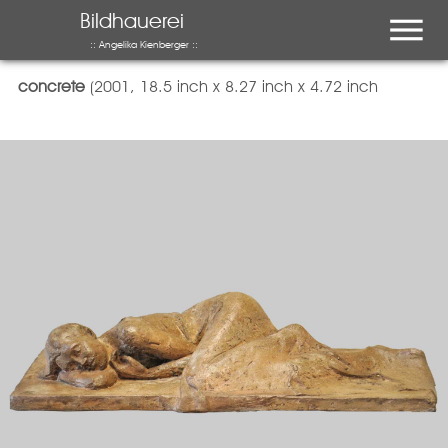
Menu
Bildhauerei
:: Angelika Kienberger ::
Kleine Schlafende
concrete
(2001, 18.5 inch x 8.27 inch x 4.72 inch
auch interessant …
Ausstellung