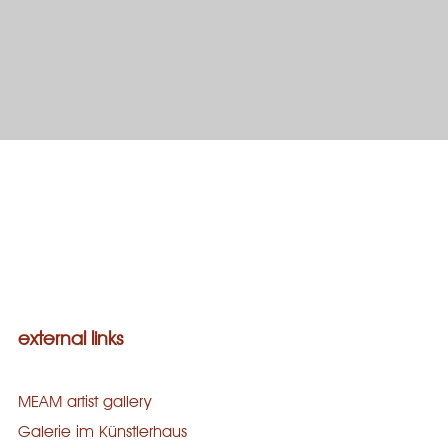
Galerie
bronze
concrete
wood
stone
external links
MEAM artist gallery
Galerie im Künstlerhaus