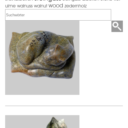
wood
ulme
walnuss
walnut
zedernholz