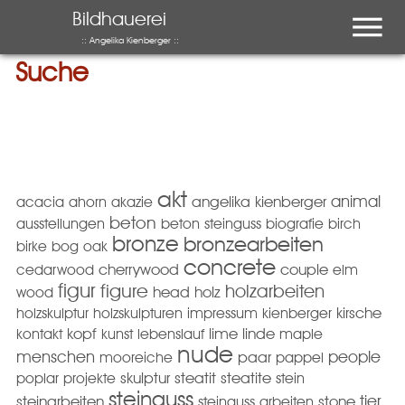
Menu
Bildhauerei
:: Angelika Kienberger ::
Suche
akt
animal
acacia
ahorn
akazie
angelika kienberger
beton
ausstellungen
beton steinguss
biografie
birch
bronze
bronzearbeiten
birke
bog oak
concrete
cedarwood
cherrywood
couple
elm
figur
figure
holzarbeiten
wood
head
holz
holzskulptur
holzskulpturen
impressum
kienberger
kirsche
kopf
kontakt
kunst
lebenslauf
lime
linde
maple
nude
menschen
people
mooreiche
paar
pappel
poplar
projekte
skulptur
steatit
steatite
stein
steinguss
tier
steinarbeiten
steinguss arbeiten
stone