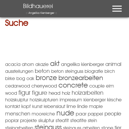
Menu
Bildhauerei
:: Angelika Kienberger ::
Suche
akt
animal
acacia
ahorn
akazie
angelika kienberger
beton
ausstellungen
beton steinguss
biografie
birch
bronze
bronzearbeiten
birke
bog oak
concrete
cedarwood
cherrywood
couple
elm
figur
figure
holzarbeiten
wood
head
holz
holzskulptur
holzskulpturen
impressum
kienberger
kirsche
kopf
kontakt
kunst
lebenslauf
lime
linde
maple
nude
menschen
people
mooreiche
paar
pappel
poplar
projekte
skulptur
steatit
steatite
stein
steinguss
tier
steinarbeiten
steinguss arbeiten
stone