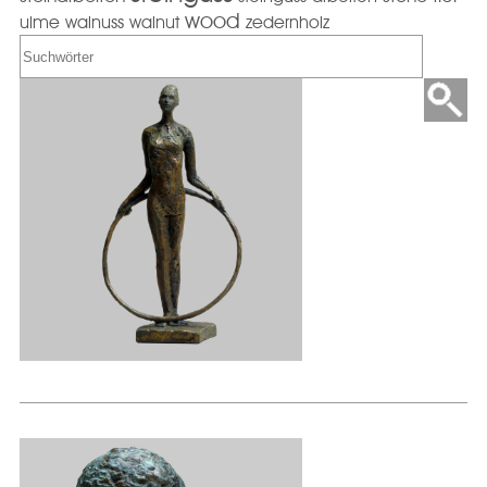
wood
ulme
walnuss
walnut
zedernholz