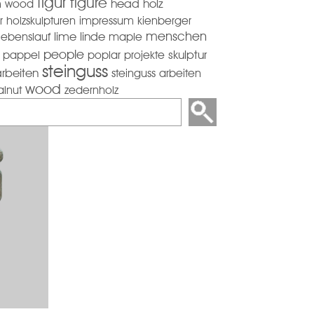
figur
figure
m wood
head
holz
r
holzskulpturen
impressum
kienberger
menschen
lebenslauf
lime
linde
maple
people
pappel
poplar
projekte
skulptur
steinguss
arbeiten
steinguss arbeiten
wood
alnut
zedernholz