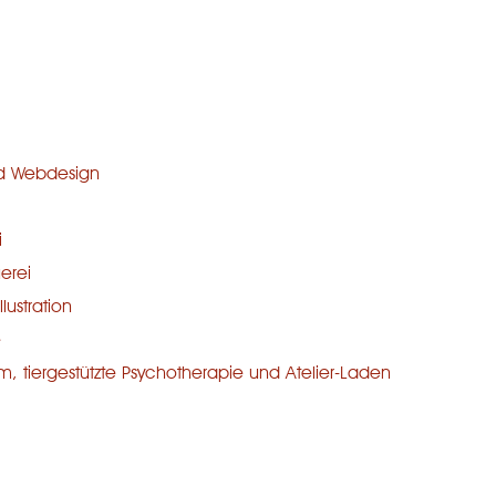
nd Webdesign
i
erei
lustration
e
mm, tiergestützte Psychotherapie und Atelier-Laden