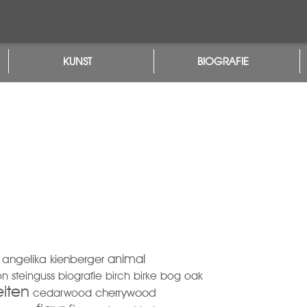
KUNST
BIOGRAFIE
animal
angelika kienberger
n steinguss
biografie
birch
birke
bog oak
iten
cedarwood
cherrywood