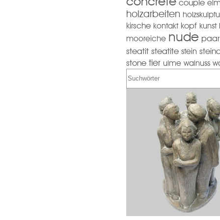
concrete
couple
el
holzarbeiten
holzskulptu
kopf
kirsche
kontakt
kunst
nude
mooreiche
paar
steatit
steatite
stein
stein
tier
stone
ulme
walnuss
w