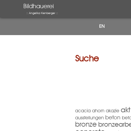
Bildhauerei
:: Angelika Kienberger ::
EN
Suche
akt
acacia
ahorn
akazie
beton
ausstellungen
beto
bronze
bronzearbe