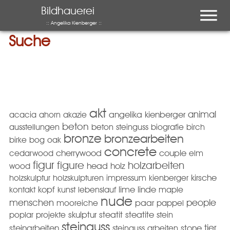
Menu
Bildhauerei
:: Angelika Kienberger ::
Suche
akt
animal
acacia
ahorn
akazie
angelika kienberger
beton
ausstellungen
beton steinguss
biografie
birch
bronze
bronzearbeiten
birke
bog oak
concrete
cedarwood
cherrywood
couple
elm
figur
figure
holzarbeiten
wood
head
holz
holzskulptur
holzskulpturen
impressum
kienberger
kirsche
kopf
kontakt
kunst
lebenslauf
lime
linde
maple
nude
menschen
people
mooreiche
paar
pappel
poplar
projekte
skulptur
steatit
steatite
stein
steinguss
tier
steinarbeiten
steinguss arbeiten
stone