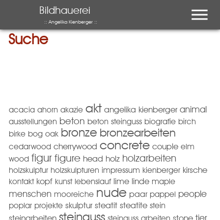
Menu
Bildhauerei
:: Angelika Kienberger ::
Suche
akt
animal
acacia
ahorn
akazie
angelika kienberger
beton
ausstellungen
beton steinguss
biografie
birch
bronze
bronzearbeiten
birke
bog oak
concrete
cedarwood
cherrywood
couple
elm
figur
figure
holzarbeiten
wood
head
holz
holzskulptur
holzskulpturen
impressum
kienberger
kirsche
kopf
kontakt
kunst
lebenslauf
lime
linde
maple
nude
menschen
people
mooreiche
paar
pappel
poplar
projekte
skulptur
steatit
steatite
stein
steinguss
tier
steinarbeiten
steinguss arbeiten
stone