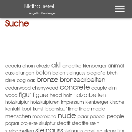
Menu
Bildhauerei
:: Angelika Kienberger ::
Suche
akt
animal
acacia
ahorn
akazie
angelika kienberger
beton
ausstellungen
beton steinguss
biografie
birch
bronze
bronzearbeiten
birke
bog oak
concrete
cedarwood
cherrywood
couple
elm
figur
figure
holzarbeiten
wood
head
holz
holzskulptur
holzskulpturen
impressum
kienberger
kirsche
kopf
kontakt
kunst
lebenslauf
lime
linde
maple
nude
menschen
people
mooreiche
paar
pappel
poplar
projekte
skulptur
steatit
steatite
stein
steinguss
tier
steinarbeiten
steinguss arbeiten
stone