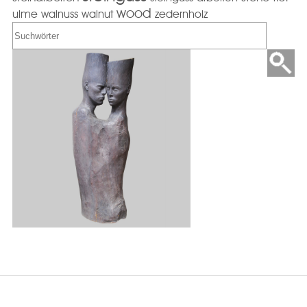
wood
ulme
walnuss
walnut
zedernholz