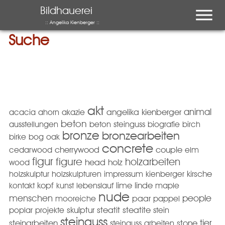
Menu
Bildhauerei
:: Angelika Kienberger ::
Suche
akt
animal
acacia
ahorn
akazie
angelika kienberger
beton
ausstellungen
beton steinguss
biografie
birch
bronze
bronzearbeiten
birke
bog oak
concrete
cedarwood
cherrywood
couple
elm
figur
figure
holzarbeiten
wood
head
holz
holzskulptur
holzskulpturen
impressum
kienberger
kirsche
kopf
kontakt
kunst
lebenslauf
lime
linde
maple
nude
menschen
people
mooreiche
paar
pappel
poplar
projekte
skulptur
steatit
steatite
stein
steinguss
tier
steinarbeiten
steinguss arbeiten
stone