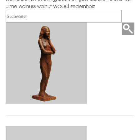
wood
ulme
walnuss
walnut
zedernholz