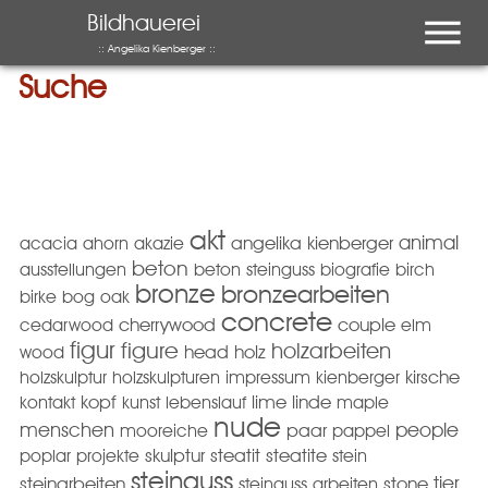
Menu
Bildhauerei
:: Angelika Kienberger ::
Suche
akt
animal
acacia
ahorn
akazie
angelika kienberger
beton
ausstellungen
beton steinguss
biografie
birch
bronze
bronzearbeiten
birke
bog oak
concrete
cedarwood
cherrywood
couple
elm
figur
figure
holzarbeiten
wood
head
holz
holzskulptur
holzskulpturen
impressum
kienberger
kirsche
kopf
kontakt
kunst
lebenslauf
lime
linde
maple
nude
menschen
people
mooreiche
paar
pappel
poplar
projekte
skulptur
steatit
steatite
stein
steinguss
tier
steinarbeiten
steinguss arbeiten
stone