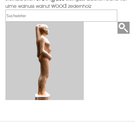
wood
ulme
walnuss
walnut
zedernholz