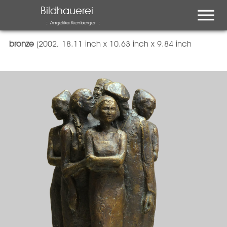
Menu
Bildhauerei
:: Angelika Kienberger ::
Waiting Bronze
bronze
(2002, 18.11 inch x 10.63 inch x 9.84 inch
auch interessant …
Ausstellung