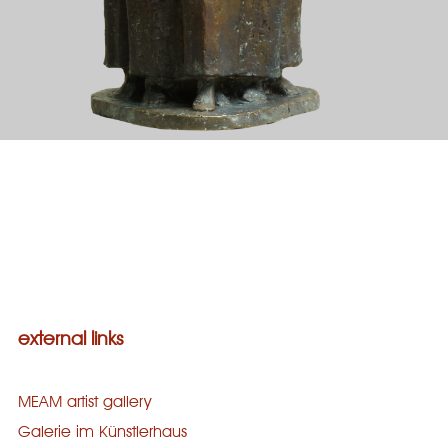
Galerie
bronze
concrete
wood
stone
external links
MEAM artist gallery
Galerie im Künstlerhaus