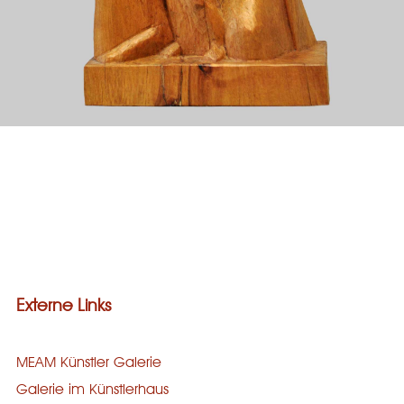
Galerie
Bronze
Steinguss
Holz
Stein
Externe Links
MEAM Künstler Galerie
Galerie im Künstlerhaus