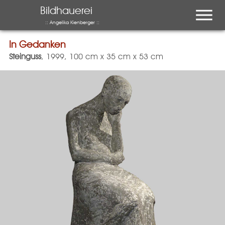
Menu
Bildhauerei
:: Angelika Kienberger ::
In Gedanken
In Gedanken
Steinguss
, 1999, 100 cm x 35 cm x 53 cm
auch interessant …
Ausstellung