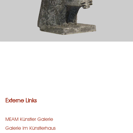
Galerie
Bronze
Steinguss
Holz
Stein
Externe Links
MEAM Künstler Galerie
Galerie im Künstlerhaus