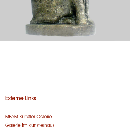
Galerie
Bronze
Steinguss
Holz
Stein
Externe Links
MEAM Künstler Galerie
Galerie im Künstlerhaus