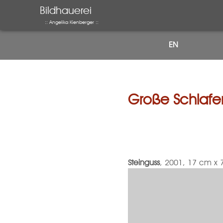
Bildhauerei
:: Angelika Kienberger ::
EN
Große Schlaf
Steinguss
, 2001, 17 cm x