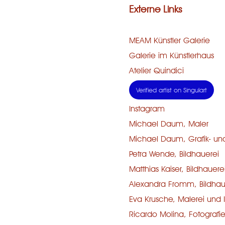
Externe Links
MEAM Künstler Galerie
Galerie im Künstlerhaus
Atelier Quindici
Verified artist on Singulart
Instagram
Michael Daum, Maler
Michael Daum, Grafik- u
Petra Wende, Bildhauerei
Matthias Kaiser, Bildhauere
Alexandra Fromm, Bildhau
Eva Krusche, Malerei und Il
Ricardo Molina, Fotografi