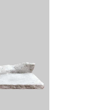
steatite
stein
steinarbeiten
steinguss
steinguss arbeiten
tier
stone
ulme
walnuss
walnut
wood
zedernholz