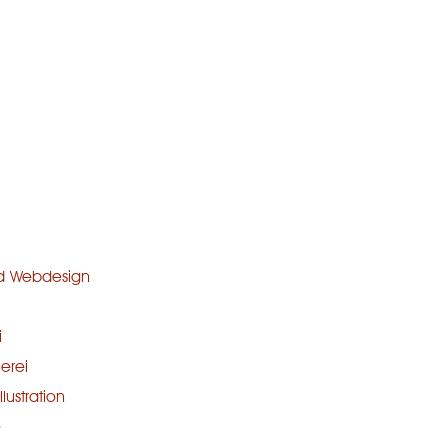
nd Webdesign
i
erei
lustration
e