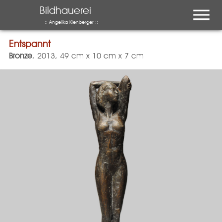
Menu
Bildhauerei
:: Angelika Kienberger ::
Entspannt
Entspannt
Bronze
, 2013, 49 cm x 10 cm x 7 cm
auch interessant …
Ausstellung