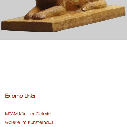
Galerie
Bronze
Steinguss
Holz
Stein
Externe Links
MEAM Künstler Galerie
Galerie im Künstlerhaus