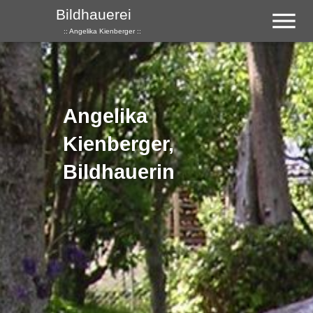
Menu
Bildhauerei
:: Angelika Kienberger ::
Angelika
Kienberger,
Bildhauerin